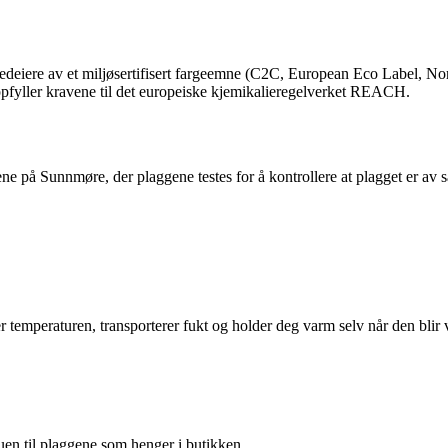
medeiere av et miljøsertifisert fargeemne (C2C, European Eco Label, Nord
ppfyller kravene til det europeiske kjemikalieregelverket REACH.
ne på Sunnmøre, der plaggene testes for å kontrollere at plagget er av s
r temperaturen, transporterer fukt og holder deg varm selv når den blir 
uen til plaggene som henger i butikken.