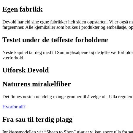
Egen fabrikk
Devold har eid sine egne fabrikker helt siden oppstarten. Vi er også 
fargeemner. Alle kjemikalier som brukes i produkter og emballasje, o
Testet under de tøffeste forholdene
Neste kapittel tar deg med til Sunnmørsalpene og de tøffe værforholde
værforhold.
Utforsk Devold
Naturens mirakelfiber
Det finnes nesten uendelig mange grunner til å velge ull. Ulla regulere
Hvorfor ull?
Fra sau til ferdig plagg
Innkjøpsmodellen vår “Sheep to Shop” gjør at vi kan spore ulla fra sa