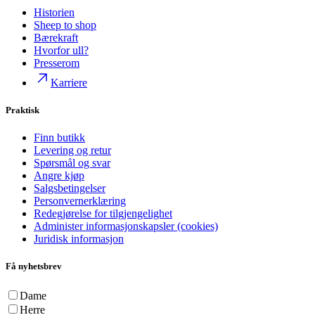
Historien
Sheep to shop
Bærekraft
Hvorfor ull?
Presserom
Karriere
Praktisk
Finn butikk
Levering og retur
Spørsmål og svar
Angre kjøp
Salgsbetingelser
Personvernerklæring
Redegjørelse for tilgjengelighet
Administer informasjonskapsler (cookies)
Juridisk informasjon
Få nyhetsbrev
Dame
Herre