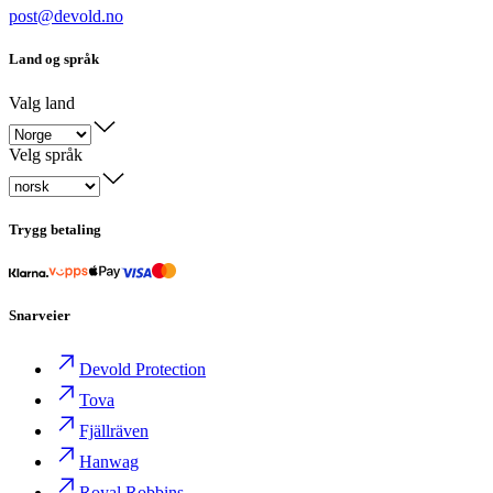
post@devold.no
Land og språk
Valg land
Velg språk
Trygg betaling
Snarveier
Devold Protection
Tova
Fjällräven
Hanwag
Royal Robbins