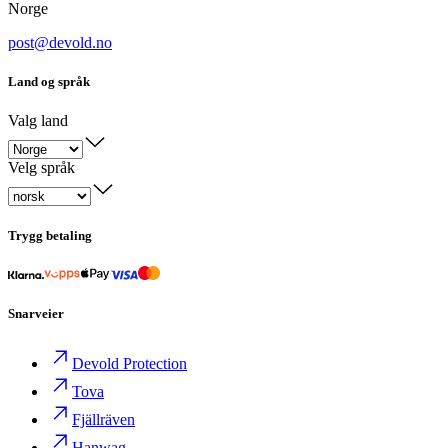
Norge
post@devold.no
Land og språk
Valg land
Velg språk
Trygg betaling
Snarveier
Devold Protection
Tova
Fjällräven
Hanwag