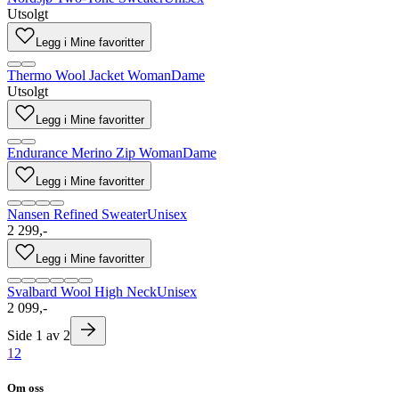
Utsolgt
Legg i Mine favoritter
Thermo Wool Jacket Woman
Dame
Utsolgt
Legg i Mine favoritter
Endurance Merino Zip Woman
Dame
Legg i Mine favoritter
Nansen Refined Sweater
Unisex
2 299,-
Legg i Mine favoritter
Svalbard Wool High Neck
Unisex
2 099,-
Side
1
av
2
1
2
Om oss