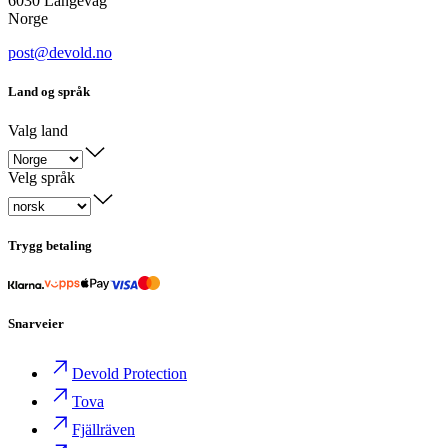
6030 Langevåg
Norge
post@devold.no
Land og språk
Valg land
Velg språk
Trygg betaling
Snarveier
Devold Protection
Tova
Fjällräven