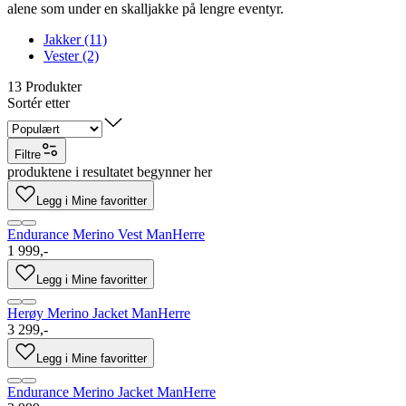
alene som under en skalljakke på lengre eventyr.
Jakker (11)
Vester (2)
13
Produkter
Sortér etter
Filtre
produktene i resultatet begynner her
Legg i Mine favoritter
Endurance Merino Vest Man
Herre
1 999,-
Legg i Mine favoritter
Herøy Merino Jacket Man
Herre
3 299,-
Legg i Mine favoritter
Endurance Merino Jacket Man
Herre