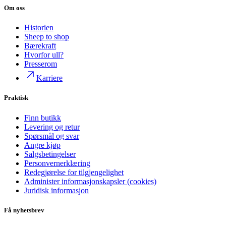
Om oss
Historien
Sheep to shop
Bærekraft
Hvorfor ull?
Presserom
Karriere
Praktisk
Finn butikk
Levering og retur
Spørsmål og svar
Angre kjøp
Salgsbetingelser
Personvernerklæring
Redegjørelse for tilgjengelighet
Administer informasjonskapsler (cookies)
Juridisk informasjon
Få nyhetsbrev