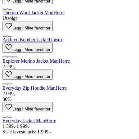
Legg i Mine favoritter
Thermo Wool Jacket Man
Herre
Utsolgt
Legg i Mine favoritter
Archive Bomber Jacket
Unisex
Legg i Mine favoritter
Explorer Merino Jacket Man
Herre
2 299,-
Legg i Mine favoritter
Everyday Zip Hoodie Man
Herre
2 099,-
30%
Legg i Mine favoritter
Everyday Jacket Man
Herre
1 399,-
1 999,-
Siste laveste pris
:
1 999,-