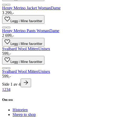
Herøy Merino Jacket Woman
Dame
3 299,-
Legg i Mine favoritter
Herøy Merino Pants Woman
Dame
2 699,-
Legg i Mine favoritter
Svalbard Wool Mitten
Unisex
599,-
Legg i Mine favoritter
Svalbard Wool Mitten
Unisex
599,-
Side
1
av
4
1
2
3
4
Om oss
Historien
Sheep to shop