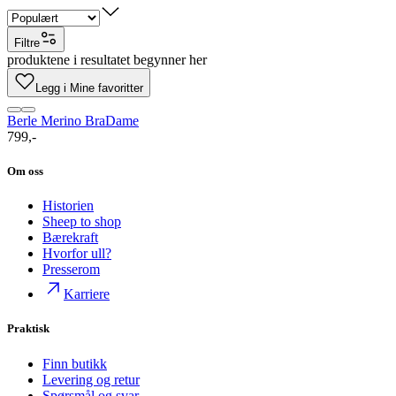
Filtre
produktene i resultatet begynner her
Legg i Mine favoritter
Berle Merino Bra
Dame
799,-
Om oss
Historien
Sheep to shop
Bærekraft
Hvorfor ull?
Presserom
Karriere
Praktisk
Finn butikk
Levering og retur
Spørsmål og svar