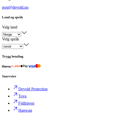
post@devold.no
Land og språk
Valg land
Velg språk
Trygg betaling
Snarveier
Devold Protection
Tova
Fjällräven
Hanwag