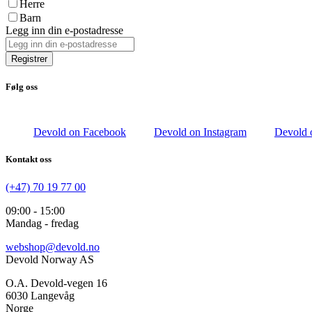
Herre
Barn
Legg inn din e-postadresse
Registrer
Følg oss
Devold on Facebook
Devold on Instagram
Devold 
Kontakt oss
(+47) 70 19 77 00
09:00 - 15:00
Mandag - fredag
webshop@devold.no
Devold Norway AS
O.A. Devold-vegen 16
6030 Langevåg
Norge