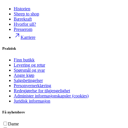
Historien
Sheep to shop
Bærekraft
Hvorfor ull?
Presserom
Karriere
Praktisk
Finn butikk
Levering og retur
Spørsmål og svar
Angre kjøp
Salgsbetingelser
Personvernerklæring
Redegjørelse for tilgjengelighet
Administer informasjonskapsler (cookies)
Juridisk informasjon
Få nyhetsbrev
Dame