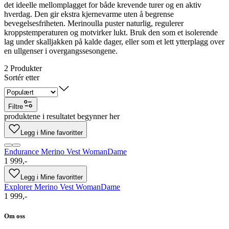
det ideelle mellomplagget for både krevende turer og en aktiv
hverdag. Den gir ekstra kjernevarme uten å begrense
bevegelsesfriheten. Merinoulla puster naturlig, regulerer
kroppstemperaturen og motvirker lukt. Bruk den som et isolerende
lag under skalljakken på kalde dager, eller som et lett ytterplagg over
en ullgenser i overgangssesongene.
2
Produkter
Sortér etter
Filtre
produktene i resultatet begynner her
Legg i Mine favoritter
Endurance Merino Vest Woman
Dame
1 999,-
Legg i Mine favoritter
Explorer Merino Vest Woman
Dame
1 999,-
Om oss