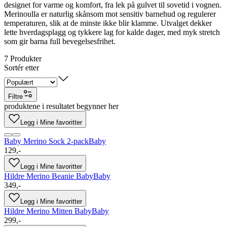
designet for varme og komfort, fra lek på gulvet til sovetid i vognen.
Merinoulla er naturlig skånsom mot sensitiv barnehud og regulerer
temperaturen, slik at de minste ikke blir klamme. Utvalget dekker
lette hverdagsplagg og tykkere lag for kalde dager, med myk stretch
som gir barna full bevegelsesfrihet.
7
Produkter
Sortér etter
Filtre
produktene i resultatet begynner her
Legg i Mine favoritter
Baby Merino Sock 2-pack
Baby
129,-
Legg i Mine favoritter
Hildre Merino Beanie Baby
Baby
349,-
Legg i Mine favoritter
Hildre Merino Mitten Baby
Baby
299,-