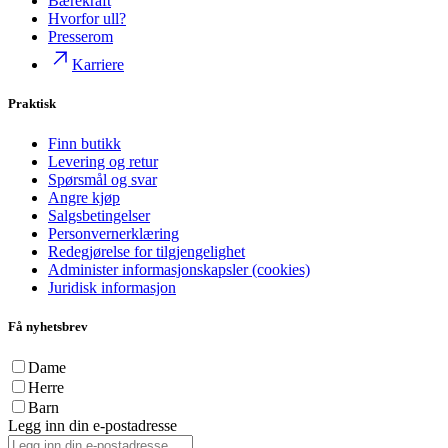
Bærekraft
Hvorfor ull?
Presserom
Karriere
Praktisk
Finn butikk
Levering og retur
Spørsmål og svar
Angre kjøp
Salgsbetingelser
Personvernerklæring
Redegjørelse for tilgjengelighet
Administer informasjonskapsler (cookies)
Juridisk informasjon
Få nyhetsbrev
Dame
Herre
Barn
Legg inn din e-postadresse