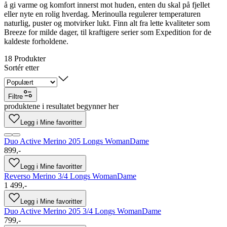
å gi varme og komfort innerst mot huden, enten du skal på fjellet
eller nyte en rolig hverdag. Merinoulla regulerer temperaturen
naturlig, puster og motvirker lukt. Finn alt fra lette kvaliteter som
Breeze for milde dager, til kraftigere serier som Expedition for de
kaldeste forholdene.
18
Produkter
Sortér etter
Filtre
produktene i resultatet begynner her
Legg i Mine favoritter
Duo Active Merino 205 Longs Woman
Dame
899,-
Legg i Mine favoritter
Reverso Merino 3/4 Longs Woman
Dame
1 499,-
Legg i Mine favoritter
Duo Active Merino 205 3/4 Longs Woman
Dame
799,-