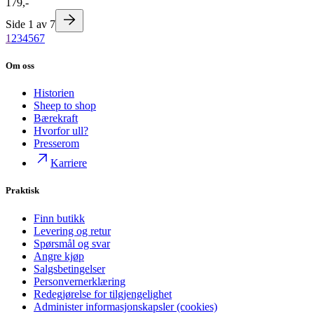
179,-
Side
1
av
7
1
2
3
4
5
6
7
Om oss
Historien
Sheep to shop
Bærekraft
Hvorfor ull?
Presserom
Karriere
Praktisk
Finn butikk
Levering og retur
Spørsmål og svar
Angre kjøp
Salgsbetingelser
Personvernerklæring
Redegjørelse for tilgjengelighet
Administer informasjonskapsler (cookies)