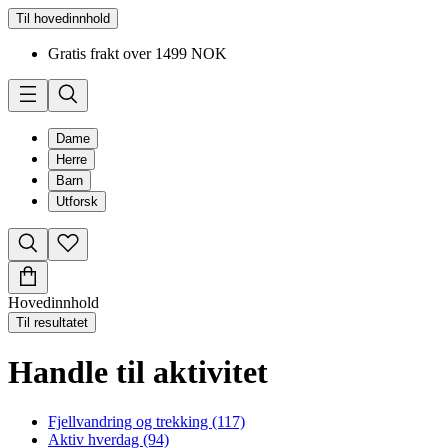
Til hovedinnhold
Gratis frakt over 1499 NOK
Dame
Herre
Barn
Utforsk
Hovedinnhold
Til resultatet
Handle til aktivitet
Fjellvandring og trekking (117)
Aktiv hverdag (94)