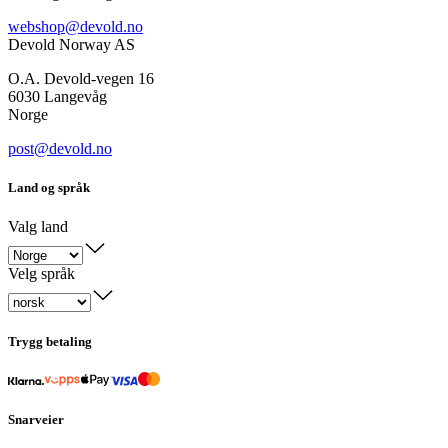
webshop@devold.no
Devold Norway AS
O.A. Devold-vegen 16
6030 Langevåg
Norge
post@devold.no
Land og språk
Valg land
Velg språk
Trygg betaling
Snarveier