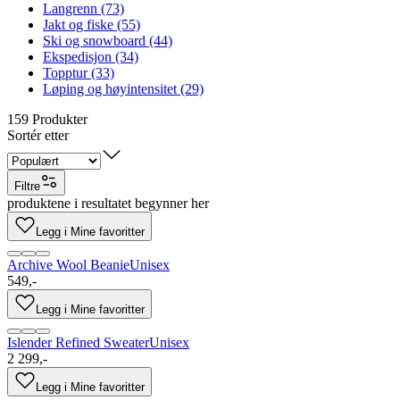
Langrenn (73)
Jakt og fiske (55)
Ski og snowboard (44)
Ekspedisjon (34)
Topptur (33)
Løping og høyintensitet (29)
159
Produkter
Sortér etter
Filtre
produktene i resultatet begynner her
Legg i Mine favoritter
Archive Wool Beanie
Unisex
549,-
Legg i Mine favoritter
Islender Refined Sweater
Unisex
2 299,-
Legg i Mine favoritter