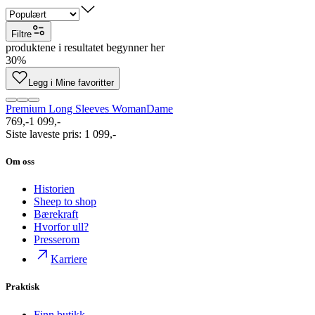
Filtre
produktene i resultatet begynner her
30%
Legg i Mine favoritter
Premium Long Sleeves Woman
Dame
769,-
1 099,-
Siste laveste pris
:
1 099,-
Om oss
Historien
Sheep to shop
Bærekraft
Hvorfor ull?
Presserom
Karriere
Praktisk
Finn butikk