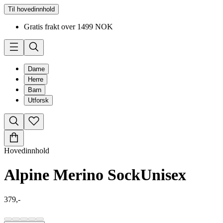
Til hovedinnhold
Gratis frakt over 1499 NOK
Dame
Herre
Barn
Utforsk
Hovedinnhold
Alpine Merino Sock
Unisex
379,-