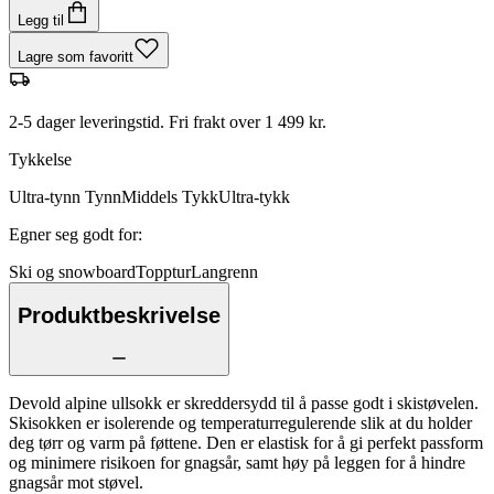
Legg til
Lagre som favoritt
2-5 dager leveringstid. Fri frakt over 1 499 kr.
Tykkelse
Ultra-tynn
Tynn
Middels
Tykk
Ultra-tykk
Egner seg godt for
:
Ski og snowboard
Topptur
Langrenn
Produktbeskrivelse
Devold alpine ullsokk er skreddersydd til å passe godt i skistøvelen.
Skisokken er isolerende og temperaturregulerende slik at du holder
deg tørr og varm på føttene. Den er elastisk for å gi perfekt passform
og minimere risikoen for gnagsår, samt høy på leggen for å hindre
gnagsår mot støvel.