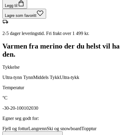
Legg til
Lagre som favoritt
2-5 dager leveringstid. Fri frakt over 1 499 kr.
Varmen fra merino der du helst vil ha
den.
Tykkelse
Ultra-tynn
Tynn
Middels
Tykk
Ultra-tykk
Temperatur
°C
-30
-20
-10
0
10
20
30
Egner seg godt for
:
Fjell og fottur
Langrenn
Ski og snowboard
Topptur