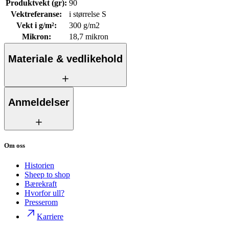
Produktvekt (gr)
:
90
Vektreferanse
:
i størrelse S
Vekt i g/m²
:
300 g/m2
Mikron
:
18,7 mikron
Materiale & vedlikehold
Anmeldelser
Om oss
Historien
Sheep to shop
Bærekraft
Hvorfor ull?
Presserom
Karriere