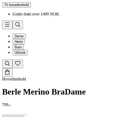
Til hovedinnhold
Gratis frakt over 1499 NOK
Dame
Herre
Barn
Utforsk
Hovedinnhold
Berle Merino Bra
Dame
799,-