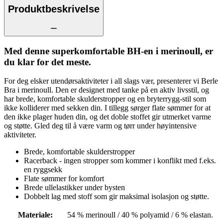
Produktbeskrivelse
Med denne superkomfortable BH-en i merinoull, er
du klar for det meste.
For deg elsker utendørsaktiviteter i all slags vær, presenterer vi Berle
Bra i merinoull. Den er designet med tanke på en aktiv livsstil, og
har brede, komfortable skulderstropper og en bryterrygg-stil som
ikke kolliderer med sekken din. I tillegg sørger flate sømmer for at
den ikke plager huden din, og det doble stoffet gir utmerket varme
og støtte. Gled deg til å være varm og tørr under høyintensive
aktiviteter.
Brede, komfortable skulderstropper
Racerback - ingen stropper som kommer i konflikt med f.eks.
en ryggsekk
Flate sømmer for komfort
Brede ullelastikker under bysten
Dobbelt lag med stoff som gir maksimal isolasjon og støtte.
Materiale
:
54 % merinoull / 40 % polyamid / 6 % elastan.