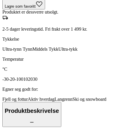
Lagre som favoritt
Produktet er dessverre utsolgt.
2-5 dager leveringstid. Fri frakt over 1 499 kr.
Tykkelse
Ultra-tynn
Tynn
Middels
Tykk
Ultra-tykk
Temperatur
°C
-30
-20
-10
0
10
20
30
Egner seg godt for
:
Fjell og fottur
Aktiv hverdag
Langrenn
Ski og snowboard
Produktbeskrivelse