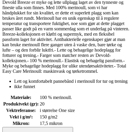
Devold Breeze er myke og lette ullplagg laget av den tynneste og
fineste ulla som finnes. Med 100% merinoull, som vi har
håndplukket for sin kvalitet, er dette et superlett plagg som kan
brukes året rundt. Merinoull har en unik egenskap til å regulere
temperatur og transportere fuktighet, noe som gjør at dette plagget
passer like godt på en varm sommerdag som et underlag på vinteren.
Breeze-kolleksjonen er kløfri og supermyk, med en fleksibel
passform laget for aktivitet. Antibakterielle egenskaper gjør at man
kan bruke merinoull flere ganger uten å vaske den, bare tørke og
lufte – og den forblir luktfri.- Lette og behagelige hodeplagg for
fotturer og trening.- Farger som matcher resten av Devold-
kolleksjonen.- 100 % merinoull.- Elastisk og behagelig passform.-
Myke og behagelige hodeplagg for ulike utendørsaktiviteter.- Total
Easy Care Merinoull: maskinvask og tørketrommel.
Lett og komfortabelt pannebånd i merinoull for tur og trening
ikke funnet
Materiale
:
100 % merinoull.
Produktvekt (gr)
:
20
Vektreferanse
:
i størrelse One size
Vekt i g/m²
:
150 g/m2
Mikron
:
17,5 mikron