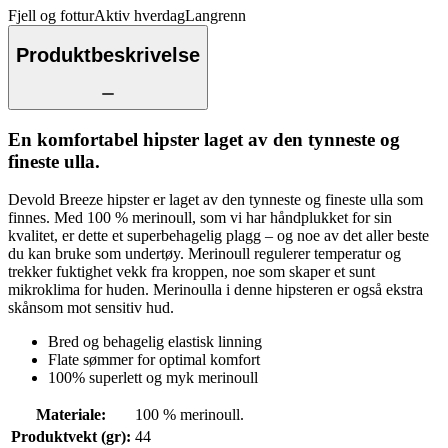
Fjell og fottur
Aktiv hverdag
Langrenn
Produktbeskrivelse
En komfortabel hipster laget av den tynneste og
fineste ulla.
Devold Breeze hipster er laget av den tynneste og fineste ulla som
finnes. Med 100 % merinoull, som vi har håndplukket for sin
kvalitet, er dette et superbehagelig plagg – og noe av det aller beste
du kan bruke som undertøy. Merinoull regulerer temperatur og
trekker fuktighet vekk fra kroppen, noe som skaper et sunt
mikroklima for huden. Merinoulla i denne hipsteren er også ekstra
skånsom mot sensitiv hud.
Bred og behagelig elastisk linning
Flate sømmer for optimal komfort
100% superlett og myk merinoull
Materiale
:
100 % merinoull.
Produktvekt (gr)
:
44