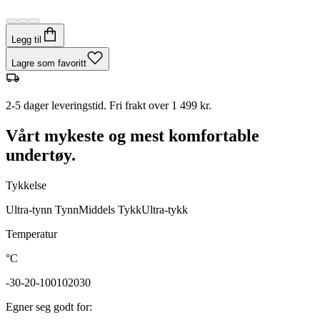
Legg til
Lagre som favoritt
2-5 dager leveringstid. Fri frakt over 1 499 kr.
Vårt mykeste og mest komfortable
undertøy.
Tykkelse
Ultra-tynn
Tynn
Middels
Tykk
Ultra-tykk
Temperatur
°C
-30
-20
-10
0
10
20
30
Egner seg godt for
: