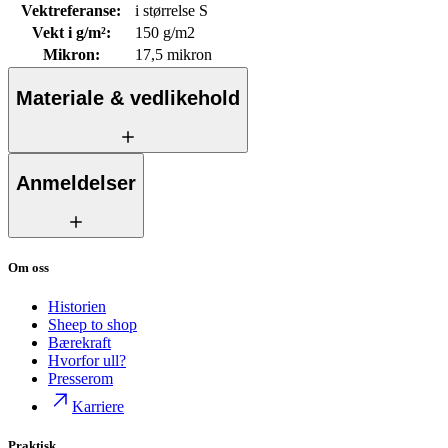
Vektreferanse
:
i størrelse S
Vekt i g/m²
:
150 g/m2
Mikron
:
17,5 mikron
Materiale & vedlikehold
Anmeldelser
Om oss
Historien
Sheep to shop
Bærekraft
Hvorfor ull?
Presserom
Karriere
Praktisk