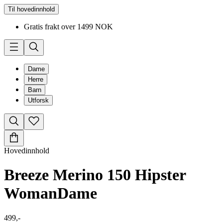
Til hovedinnhold
Gratis frakt over 1499 NOK
Dame
Herre
Barn
Utforsk
Hovedinnhold
Breeze Merino 150 Hipster
Woman
Dame
499,-