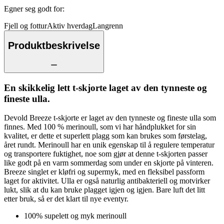
Egner seg godt for
:
Fjell og fottur
Aktiv hverdag
Langrenn
Produktbeskrivelse
En skikkelig lett t-skjorte laget av den tynneste og
fineste ulla.
Devold Breeze t-skjorte er laget av den tynneste og fineste ulla som
finnes. Med 100 % merinoull, som vi har håndplukket for sin
kvalitet, er dette et superlett plagg som kan brukes som førstelag,
året rundt. Merinoull har en unik egenskap til å regulere temperatur
og transportere fuktighet, noe som gjør at denne t-skjorten passer
like godt på en varm sommerdag som under en skjorte på vinteren.
Breeze singlet er kløfri og supermyk, med en fleksibel passform
laget for aktivitet. Ulla er også naturlig antibakteriell og motvirker
lukt, slik at du kan bruke plagget igjen og igjen. Bare luft det litt
etter bruk, så er det klart til nye eventyr.
100% supelett og myk merinoull