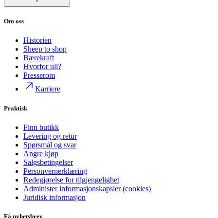
Om oss
Historien
Sheep to shop
Bærekraft
Hvorfor ull?
Presserom
Karriere
Praktisk
Finn butikk
Levering og retur
Spørsmål og svar
Angre kjøp
Salgsbetingelser
Personvernerklæring
Redegjørelse for tilgjengelighet
Administer informasjonskapsler (cookies)
Juridisk informasjon
Få nyhetsbrev