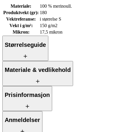
Materiale
:
100 % merinoull.
Produktvekt (gr)
:
180
Vektreferanse
:
i størrelse S
Vekt i g/m²
:
150 g/m2
Mikron
:
17,5 mikron
Størrelseguide
Materiale & vedlikehold
Prisinformasjon
Anmeldelser