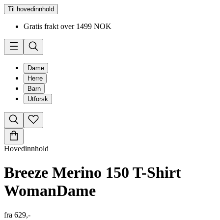
Til hovedinnhold
Gratis frakt over 1499 NOK
Dame
Herre
Barn
Utforsk
Hovedinnhold
Breeze Merino 150 T-Shirt
Woman
Dame
fra
629,-