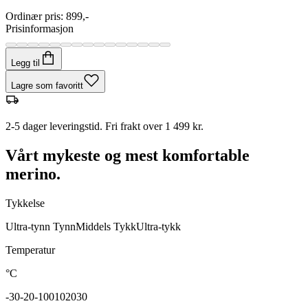
Ordinær pris
:
899,-
Prisinformasjon
Legg til
Lagre som favoritt
2-5 dager leveringstid. Fri frakt over 1 499 kr.
Vårt mykeste og mest komfortable
merino.
Tykkelse
Ultra-tynn
Tynn
Middels
Tykk
Ultra-tykk
Temperatur
°C
-30
-20
-10
0
10
20
30