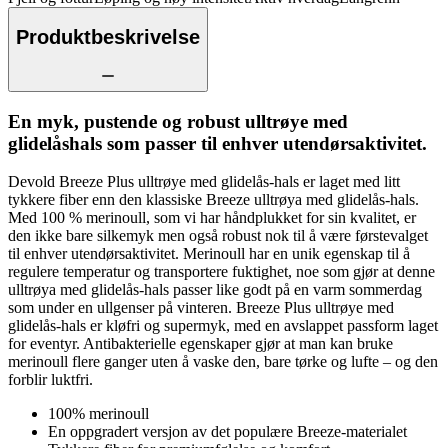
Produktbeskrivelse
En myk, pustende og robust ulltrøye med
glidelåshals som passer til enhver utendørsaktivitet.
Devold Breeze Plus ulltrøye med glidelås-hals er laget med litt
tykkere fiber enn den klassiske Breeze ulltrøya med glidelås-hals.
Med 100 % merinoull, som vi har håndplukket for sin kvalitet, er
den ikke bare silkemyk men også robust nok til å være førstevalget
til enhver utendørsaktivitet. Merinoull har en unik egenskap til å
regulere temperatur og transportere fuktighet, noe som gjør at denne
ulltrøya med glidelås-hals passer like godt på en varm sommerdag
som under en ullgenser på vinteren. Breeze Plus ulltrøye med
glidelås-hals er kløfri og supermyk, med en avslappet passform laget
for eventyr. Antibakterielle egenskaper gjør at man kan bruke
merinoull flere ganger uten å vaske den, bare tørke og lufte – og den
forblir luktfri.
100% merinoull
En oppgradert versjon av det populære Breeze-materialet