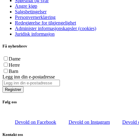
Spørsmål og svar
Angre kjøp
Salgsbetingelser
Personvernerklæring
Redegjørelse for tilgjengelighet
Administer informasjonskapsler (cookies)
Juridisk informasjon
Få nyhetsbrev
Dame
Herre
Barn
Legg inn din e-postadresse
Registrer
Følg oss
Devold on Facebook
Devold on Instagram
Devold 
Kontakt oss