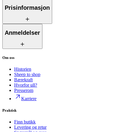
Prisinformasjon
Anmeldelser
Om oss
Historien
Sheep to shop
Bærekraft
Hvorfor ull?
Presserom
Karriere
Praktisk
Finn butikk
Levering og retur