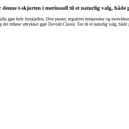
denne t-skjorten i merinoull til et naturlig valg, både 
la gjør hele forskjellen. Den puster, regulerer temperatur og motvirker l
et tidløse uttrykket gjør Devold Classic Tee til et naturlig valg, både p