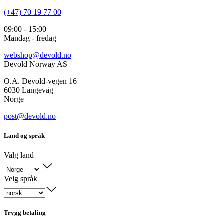
(+47) 70 19 77 00
09:00 - 15:00
Mandag - fredag
webshop@devold.no
Devold Norway AS
O.A. Devold-vegen 16
6030 Langevåg
Norge
post@devold.no
Land og språk
Valg land
Velg språk
Trygg betaling