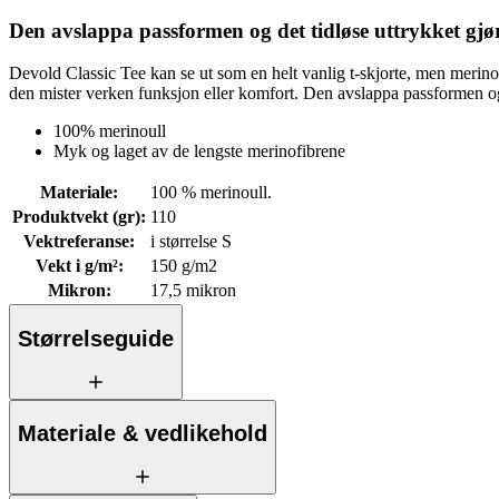
Den avslappa passformen og det tidløse uttrykket gjør 
Devold Classic Tee kan se ut som en helt vanlig t-skjorte, men merinoul
den mister verken funksjon eller komfort. Den avslappa passformen og d
100% merinoull
Myk og laget av de lengste merinofibrene
Materiale
:
100 % merinoull.
Produktvekt (gr)
:
110
Vektreferanse
:
i størrelse S
Vekt i g/m²
:
150 g/m2
Mikron
:
17,5 mikron
Størrelseguide
Materiale & vedlikehold