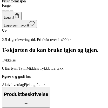
Prisinformasjon
Farge:
Legg til
Lagre som favoritt
2-5 dager leveringstid. Fri frakt over 1 499 kr.
T-skjorten du kan bruke igjen og igjen.
Tykkelse
Ultra-tynn
Tynn
Middels
Tykk
Ultra-tykk
Egner seg godt for
:
Aktiv hverdag
Fjell og fottur
Produktbeskrivelse