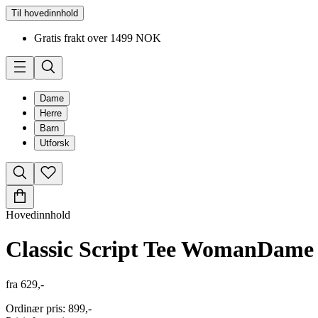
Til hovedinnhold
Gratis frakt over 1499 NOK
Dame
Herre
Barn
Utforsk
Hovedinnhold
Classic Script Tee Woman
Dame
fra
629,-
Ordinær pris
:
899,-