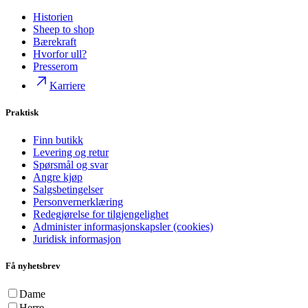
Historien
Sheep to shop
Bærekraft
Hvorfor ull?
Presserom
Karriere
Praktisk
Finn butikk
Levering og retur
Spørsmål og svar
Angre kjøp
Salgsbetingelser
Personvernerklæring
Redegjørelse for tilgjengelighet
Administer informasjonskapsler (cookies)
Juridisk informasjon
Få nyhetsbrev
Dame
Herre