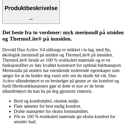
Produktbeskrivelse
Det beste fra to verdener: myk merinoull på utsiden
og ThermoLite® på innsiden.
Devold Duo Active 3/4 stillongs er strikket i to lag, med fin,
økologisk merinoull på utsiden og ThermoLite® på innsiden.
ThermoLite® består av 100 % resirkulert materiale og er en
funksjonsfiber av høy kvalitet konstruert for optimal fukttransport.
Merinoulla på utsiden har enestående isolerende egenskaper som
sørger for at du holder deg varm selv om du skulle bli våt. Duo
Active ullundertøyet er en bestselger på grunn av sin komfort og
fordi fiberkombinasjonen gjør at dette er noe av de beste
ullundertøyet du kan ha på deg gjennom vinteren.
Bred og komfortabel, elastisk midje.
Flate sømmer for best mulig komfort.
Doble mansjetter for ekstra formstabilitet.
Fôr av 100 % resirkulert materiale gir ekstra komfort for
sensitiv hud.