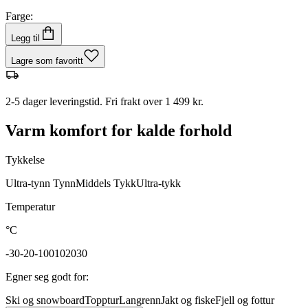
Farge:
Legg til
Lagre som favoritt
2-5 dager leveringstid. Fri frakt over 1 499 kr.
Varm komfort for kalde forhold
Tykkelse
Ultra-tynn
Tynn
Middels
Tykk
Ultra-tykk
Temperatur
°C
-30
-20
-10
0
10
20
30
Egner seg godt for
:
Ski og snowboard
Topptur
Langrenn
Jakt og fiske
Fjell og fottur