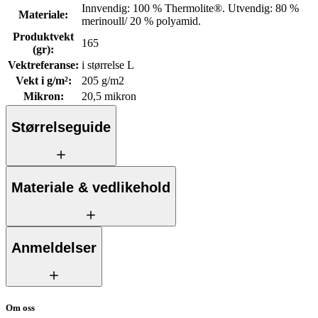
Innvendig: 100 % Thermolite®. Utvendig: 80 %
Materiale
:
merinoull/ 20 % polyamid.
Produktvekt
165
(gr)
:
Vektreferanse
:
i størrelse L
Vekt i g/m²
:
205 g/m2
Mikron
:
20,5 mikron
Størrelseguide
Materiale & vedlikehold
Anmeldelser
Om oss