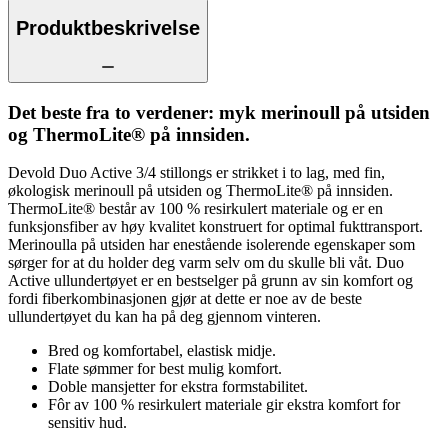
Produktbeskrivelse
Det beste fra to verdener: myk merinoull på utsiden
og ThermoLite® på innsiden.
Devold Duo Active 3/4 stillongs er strikket i to lag, med fin,
økologisk merinoull på utsiden og ThermoLite® på innsiden.
ThermoLite® består av 100 % resirkulert materiale og er en
funksjonsfiber av høy kvalitet konstruert for optimal fukttransport.
Merinoulla på utsiden har enestående isolerende egenskaper som
sørger for at du holder deg varm selv om du skulle bli våt. Duo
Active ullundertøyet er en bestselger på grunn av sin komfort og
fordi fiberkombinasjonen gjør at dette er noe av de beste
ullundertøyet du kan ha på deg gjennom vinteren.
Bred og komfortabel, elastisk midje.
Flate sømmer for best mulig komfort.
Doble mansjetter for ekstra formstabilitet.
Fôr av 100 % resirkulert materiale gir ekstra komfort for
sensitiv hud.