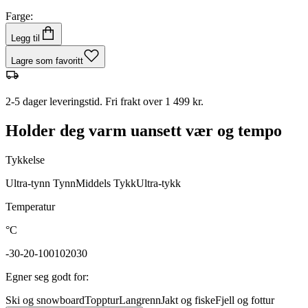
Farge:
Legg til
Lagre som favoritt
2-5 dager leveringstid. Fri frakt over 1 499 kr.
Holder deg varm uansett vær og tempo
Tykkelse
Ultra-tynn
Tynn
Middels
Tykk
Ultra-tykk
Temperatur
°C
-30
-20
-10
0
10
20
30
Egner seg godt for
:
Ski og snowboard
Topptur
Langrenn
Jakt og fiske
Fjell og fottur