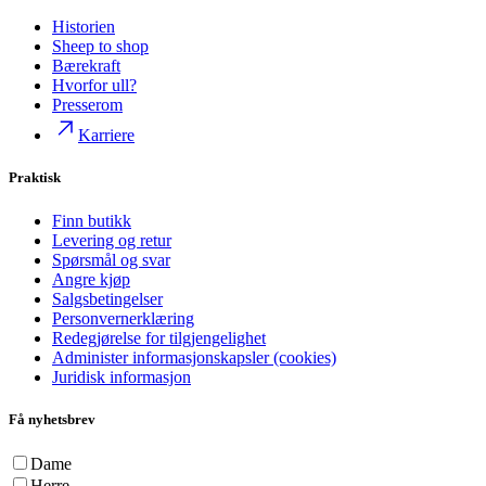
Historien
Sheep to shop
Bærekraft
Hvorfor ull?
Presserom
Karriere
Praktisk
Finn butikk
Levering og retur
Spørsmål og svar
Angre kjøp
Salgsbetingelser
Personvernerklæring
Redegjørelse for tilgjengelighet
Administer informasjonskapsler (cookies)
Juridisk informasjon
Få nyhetsbrev
Dame
Herre