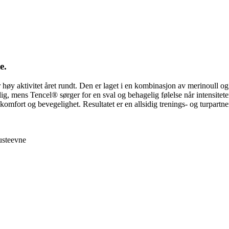
e.
or høy aktivitet året rundt. Den er laget i en kombinasjon av merinoull
g, mens Tencel® sørger for en sval og behagelig følelse når intensiteten øk
 komfort og bevegelighet. Resultatet er en allsidig trenings- og turpartn
pusteevne