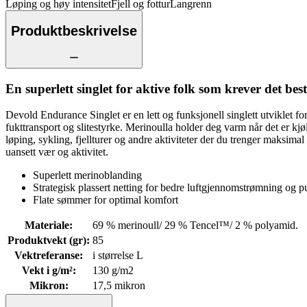
Løping og høy intensitet
Fjell og fottur
Langrenn
Produktbeskrivelse
En superlett singlet for aktive folk som krever det best
Devold Endurance Singlet er en lett og funksjonell singlett utviklet f
fukttransport og slitestyrke. Merinoulla holder deg varm når det er kjøli
løping, sykling, fjellturer og andre aktiviteter der du trenger maksimal
uansett vær og aktivitet.
Superlett merinoblanding
Strategisk plassert netting for bedre luftgjennomstrømning og 
Flate sømmer for optimal komfort
Materiale
:
69 % merinoull/ 29 % Tencel™/ 2 % polyamid.
Produktvekt (gr)
:
85
Vektreferanse
:
i størrelse L
Vekt i g/m²
:
130 g/m2
Mikron
:
17,5 mikron