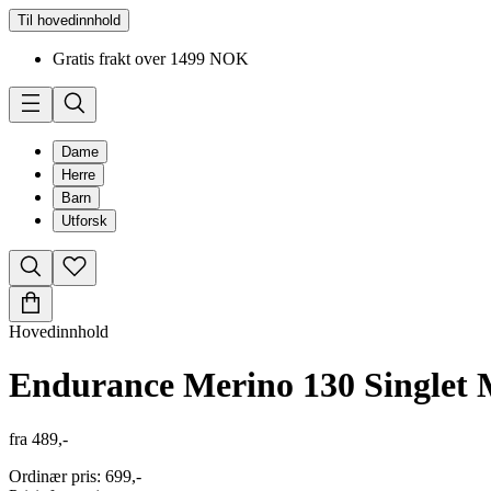
Til hovedinnhold
Gratis frakt over 1499 NOK
Dame
Herre
Barn
Utforsk
Hovedinnhold
Endurance Merino 130 Singlet
fra
489,-
Ordinær pris
:
699,-