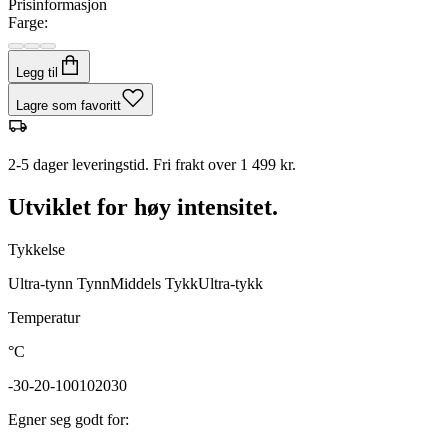
Prisinformasjon
Farge:
Legg til
Lagre som favoritt
2-5 dager leveringstid. Fri frakt over 1 499 kr.
Utviklet for høy intensitet.
Tykkelse
Ultra-tynn
Tynn
Middels
Tykk
Ultra-tykk
Temperatur
°C
-30
-20
-10
0
10
20
30
Egner seg godt for
: