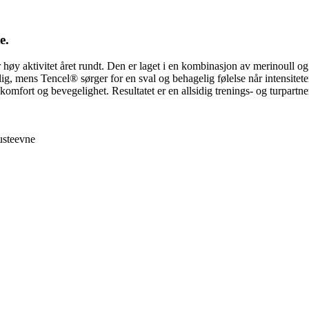
e.
or høy aktivitet året rundt. Den er laget i en kombinasjon av merinoull
g, mens Tencel® sørger for en sval og behagelig følelse når intensiteten øk
 komfort og bevegelighet. Resultatet er en allsidig trenings- og turpartn
pusteevne