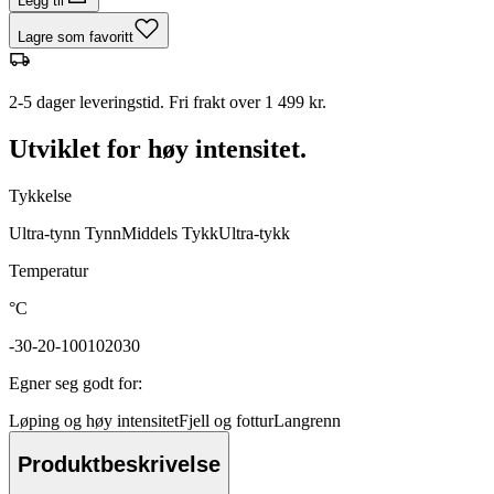
Legg til
Lagre som favoritt
2-5 dager leveringstid. Fri frakt over 1 499 kr.
Utviklet for høy intensitet.
Tykkelse
Ultra-tynn
Tynn
Middels
Tykk
Ultra-tykk
Temperatur
°C
-30
-20
-10
0
10
20
30
Egner seg godt for
:
Løping og høy intensitet
Fjell og fottur
Langrenn
Produktbeskrivelse