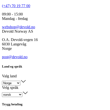
(+47) 70 19 77 00
09:00 - 15:00
Mandag - fredag
webshop@devold.no
Devold Norway AS
O.A. Devold-vegen 16
6030 Langevåg
Norge
post@devold.no
Land og språk
Valg land
Velg språk
Trygg betaling