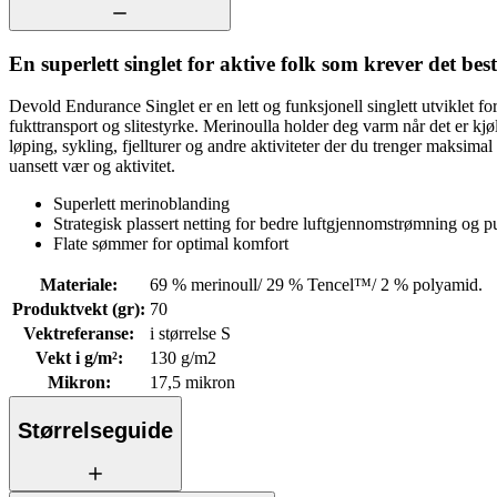
En superlett singlet for aktive folk som krever det best
Devold Endurance Singlet er en lett og funksjonell singlett utviklet f
fukttransport og slitestyrke. Merinoulla holder deg varm når det er kjøli
løping, sykling, fjellturer og andre aktiviteter der du trenger maksimal
uansett vær og aktivitet.
Superlett merinoblanding
Strategisk plassert netting for bedre luftgjennomstrømning og 
Flate sømmer for optimal komfort
Materiale
:
69 % merinoull/ 29 % Tencel™/ 2 % polyamid.
Produktvekt (gr)
:
70
Vektreferanse
:
i størrelse S
Vekt i g/m²
:
130 g/m2
Mikron
:
17,5 mikron
Størrelseguide