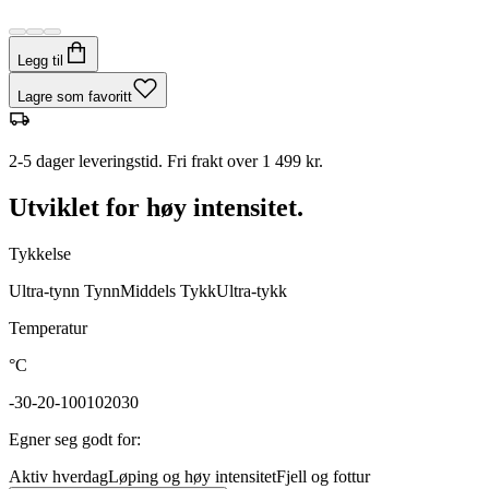
Legg til
Lagre som favoritt
2-5 dager leveringstid. Fri frakt over 1 499 kr.
Utviklet for høy intensitet.
Tykkelse
Ultra-tynn
Tynn
Middels
Tykk
Ultra-tykk
Temperatur
°C
-30
-20
-10
0
10
20
30
Egner seg godt for
:
Aktiv hverdag
Løping og høy intensitet
Fjell og fottur