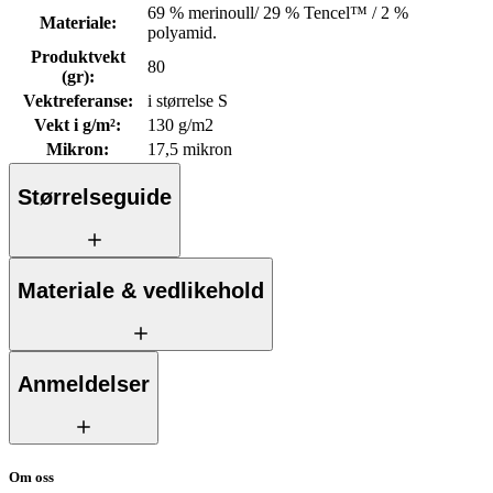
69 % merinoull/ 29 % Tencel™ / 2 %
Materiale
:
polyamid.
Produktvekt
80
(gr)
:
Vektreferanse
:
i størrelse S
Vekt i g/m²
:
130 g/m2
Mikron
:
17,5 mikron
Størrelseguide
Materiale & vedlikehold
Anmeldelser
Om oss