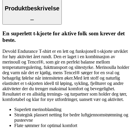
Produktbeskrivelse
En superlett t-kjorte for aktive folk som krever det
beste.
Devold Endurance T-shirt er en lett og funksjonell t-skjorte utviklet
for høy aktivitet året rundt. Den er laget i en kombinasjon av
merinoull og Tencel®, som gir en perfekt balanse mellom
temperaturregulering, fukttransport og slitestyrke. Merinoulla holder
deg varm når det er kjølig, mens Tencel® sørger for en sval og
behagelig følelse når intensiteten øker.Med lett stoff og naturlig
elastisitet er t-skjorten ideell til løping, sykling, fjellturer og andre
aktiviteter der du trenger maksimal komfort og bevegelighet.
Resultatet er en allsidig trenings- og turpartner som holder deg tørr,
komfortabel og klar for nye utfordringer, uansett vær og aktivitet.
Superlett merinoblanding
Strategisk plassert netting for bedre luftgjennomstrømning og
pusteevne
Flate sømmer for optimal komfort