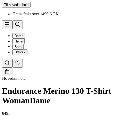
Til hovedinnhold
Gratis frakt over 1499 NOK
Dame
Herre
Barn
Utforsk
Hovedinnhold
Endurance Merino 130 T-Shirt
Woman
Dame
849,-