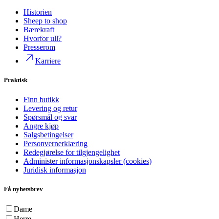
Historien
Sheep to shop
Bærekraft
Hvorfor ull?
Presserom
Karriere
Praktisk
Finn butikk
Levering og retur
Spørsmål og svar
Angre kjøp
Salgsbetingelser
Personvernerklæring
Redegjørelse for tilgjengelighet
Administer informasjonskapsler (cookies)
Juridisk informasjon
Få nyhetsbrev
Dame
Herre