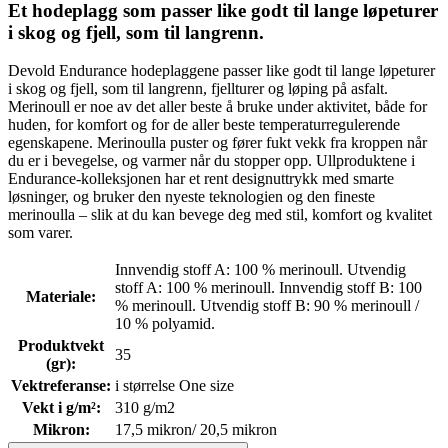
Et hodeplagg som passer like godt til lange løpeturer
i skog og fjell, som til langrenn.
Devold Endurance hodeplaggene passer like godt til lange løpeturer
i skog og fjell, som til langrenn, fjellturer og løping på asfalt.
Merinoull er noe av det aller beste å bruke under aktivitet, både for
huden, for komfort og for de aller beste temperaturregulerende
egenskapene. Merinoulla puster og fører fukt vekk fra kroppen når
du er i bevegelse, og varmer når du stopper opp. Ullproduktene i
Endurance-kolleksjonen har et rent designuttrykk med smarte
løsninger, og bruker den nyeste teknologien og den fineste
merinoulla – slik at du kan bevege deg med stil, komfort og kvalitet
som varer.
Innvendig stoff A: 100 % merinoull. Utvendig
stoff A: 100 % merinoull. Innvendig stoff B: 100
Materiale
:
% merinoull. Utvendig stoff B: 90 % merinoull /
10 % polyamid.
Produktvekt
35
(gr)
:
Vektreferanse
:
i størrelse One size
Vekt i g/m²
:
310 g/m2
Mikron
:
17,5 mikron/ 20,5 mikron