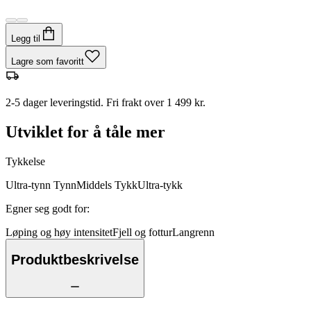
Legg til
Lagre som favoritt
2-5 dager leveringstid. Fri frakt over 1 499 kr.
Utviklet for å tåle mer
Tykkelse
Ultra-tynn
Tynn
Middels
Tykk
Ultra-tykk
Egner seg godt for
:
Løping og høy intensitet
Fjell og fottur
Langrenn
Produktbeskrivelse