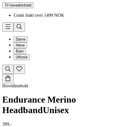
Til hovedinnhold
Gratis frakt over 1499 NOK
Dame
Herre
Barn
Utforsk
Hovedinnhold
Endurance Merino
Headband
Unisex
399,-