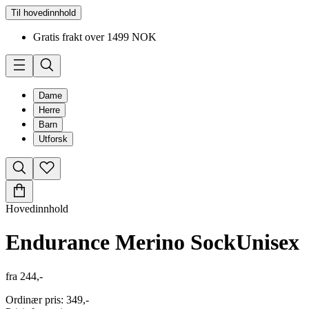
Til hovedinnhold
Gratis frakt over 1499 NOK
Dame
Herre
Barn
Utforsk
Hovedinnhold
Endurance Merino Sock
Unisex
fra
244,-
Ordinær pris
:
349,-