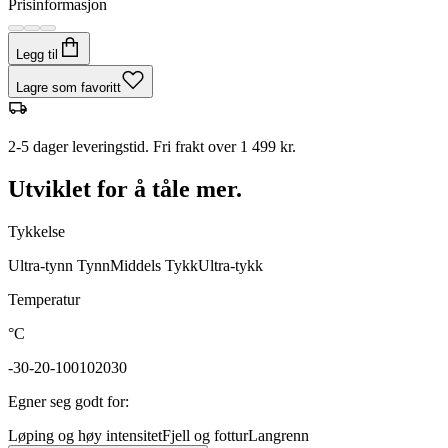
Prisinformasjon
Legg til
Lagre som favoritt
2-5 dager leveringstid. Fri frakt over 1 499 kr.
Utviklet for å tåle mer.
Tykkelse
Ultra-tynn
Tynn
Middels
Tykk
Ultra-tykk
Temperatur
°C
-30
-20
-10
0
10
20
30
Egner seg godt for
:
Løping og høy intensitet
Fjell og fottur
Langrenn