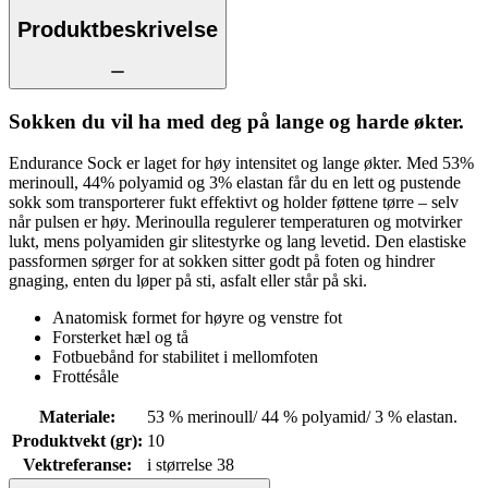
Produktbeskrivelse
Sokken du vil ha med deg på lange og harde økter.
Endurance Sock er laget for høy intensitet og lange økter. Med 53%
merinoull, 44% polyamid og 3% elastan får du en lett og pustende
sokk som transporterer fukt effektivt og holder føttene tørre – selv
når pulsen er høy. Merinoulla regulerer temperaturen og motvirker
lukt, mens polyamiden gir slitestyrke og lang levetid. Den elastiske
passformen sørger for at sokken sitter godt på foten og hindrer
gnaging, enten du løper på sti, asfalt eller står på ski.
Anatomisk formet for høyre og venstre fot
Forsterket hæl og tå
Fotbuebånd for stabilitet i mellomfoten
Frottésåle
Materiale
:
53 % merinoull/ 44 % polyamid/ 3 % elastan.
Produktvekt (gr)
:
10
Vektreferanse
:
i størrelse 38