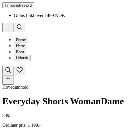
Til hovedinnhold
Gratis frakt over 1499 NOK
Dame
Herre
Barn
Utforsk
Hovedinnhold
Everyday Shorts Woman
Dame
839,-
Ordinær pris
:
1 199,-