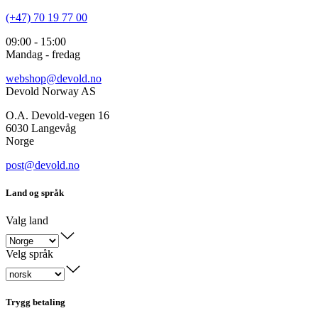
(+47) 70 19 77 00
09:00 - 15:00
Mandag - fredag
webshop@devold.no
Devold Norway AS
O.A. Devold-vegen 16
6030 Langevåg
Norge
post@devold.no
Land og språk
Valg land
Velg språk
Trygg betaling