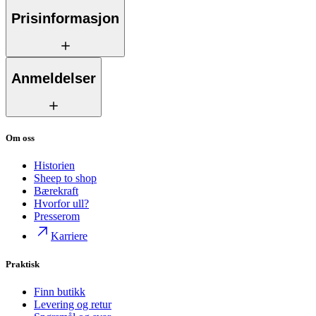
Prisinformasjon
Anmeldelser
Om oss
Historien
Sheep to shop
Bærekraft
Hvorfor ull?
Presserom
Karriere
Praktisk
Finn butikk
Levering og retur