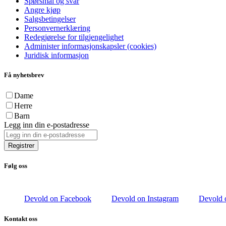
Spørsmål og svar
Angre kjøp
Salgsbetingelser
Personvernerklæring
Redegjørelse for tilgjengelighet
Administer informasjonskapsler (cookies)
Juridisk informasjon
Få nyhetsbrev
Dame
Herre
Barn
Legg inn din e-postadresse
Registrer
Følg oss
Devold on Facebook
Devold on Instagram
Devold 
Kontakt oss