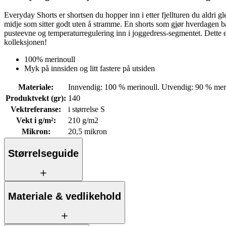
Everyday Shorts er shortsen du hopper inn i etter fjellturen du aldri g
midje som sitter godt uten å stramme. En shorts som gjør hverdagen b
pusteevne og temperaturregulering inn i joggedress-segmentet. Dette e
kolleksjonen!
100% merinoull
Myk på innsiden og litt fastere på utsiden
Materiale
:
Innvendig: 100 % merinoull. Utvendig: 90 % mer
Produktvekt (gr)
:
140
Vektreferanse
:
i størrelse S
Vekt i g/m²
:
210 g/m2
Mikron
:
20,5 mikron
Størrelseguide
Materiale & vedlikehold