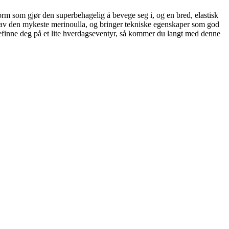
sform som gjør den superbehagelig å bevege seg i, og en bred, elastisk
t av den mykeste merinoulla, og bringer tekniske egenskaper som god
befinne deg på et lite hverdagseventyr, så kommer du langt med denne