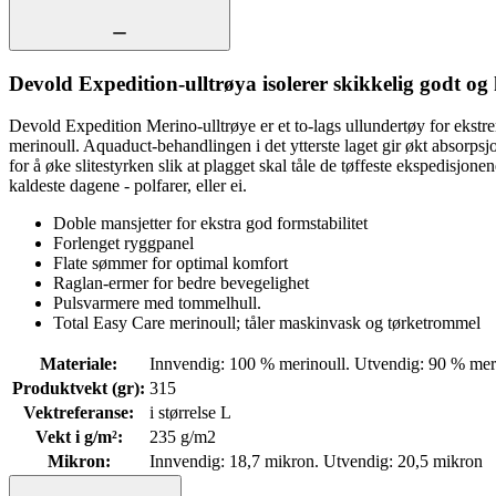
Devold Expedition-ulltrøya isolerer skikkelig godt og 
Devold Expedition Merino-ulltrøye er et to-lags ullundertøy for ekst
merinoull. Aquaduct-behandlingen i det ytterste laget gir økt absorpsjo
for å øke slitestyrken slik at plagget skal tåle de tøffeste ekspedisjo
kaldeste dagene - polfarer, eller ei.
Doble mansjetter for ekstra god formstabilitet
Forlenget ryggpanel
Flate sømmer for optimal komfort
Raglan-ermer for bedre bevegelighet
Pulsvarmere med tommelhull.
Total Easy Care merinoull; tåler maskinvask og tørketrommel
Materiale
:
Innvendig: 100 % merinoull. Utvendig: 90 % mer
Produktvekt (gr)
:
315
Vektreferanse
:
i størrelse L
Vekt i g/m²
:
235 g/m2
Mikron
:
Innvendig: 18,7 mikron. Utvendig: 20,5 mikron