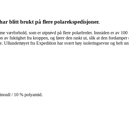
har blitt brukt på flere polarekspedisjoner.
reme værforhold, som er utprøvd på flere polarferder. Innsiden er av 1
n av fuktighet fra kroppen, og fører den raskt ut, slik at den fordamper
nene. Ullundertøyet fra Expedition har svært høy isoleringsevne og helt u
inoull / 10 % polyamid.