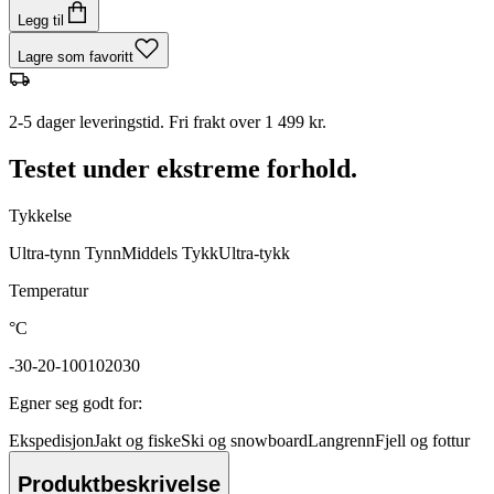
Legg til
Lagre som favoritt
2-5 dager leveringstid. Fri frakt over 1 499 kr.
Testet under ekstreme forhold.
Tykkelse
Ultra-tynn
Tynn
Middels
Tykk
Ultra-tykk
Temperatur
°C
-30
-20
-10
0
10
20
30
Egner seg godt for
:
Ekspedisjon
Jakt og fiske
Ski og snowboard
Langrenn
Fjell og fottur
Produktbeskrivelse