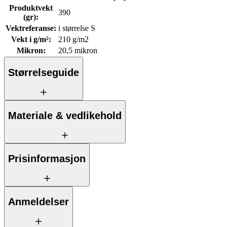
Produktvekt
390
(gr)
:
Vektreferanse
:
i størrelse S
Vekt i g/m²
:
210 g/m2
Mikron
:
20,5 mikron
Størrelseguide
Materiale & vedlikehold
Prisinformasjon
Anmeldelser