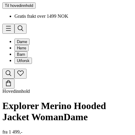
Til hovedinnhold
Gratis frakt over 1499 NOK
Dame
Herre
Barn
Utforsk
Hovedinnhold
Explorer Merino Hooded
Jacket Woman
Dame
fra
1 499,-