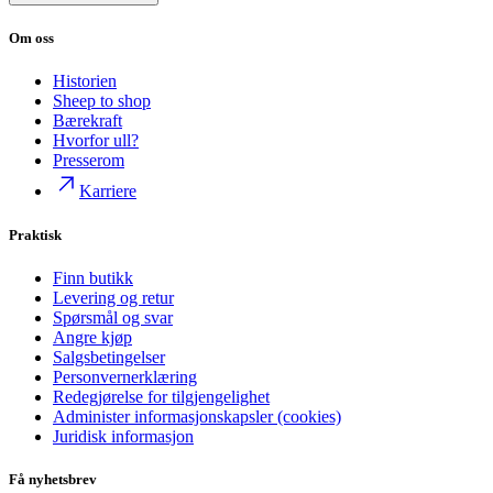
Om oss
Historien
Sheep to shop
Bærekraft
Hvorfor ull?
Presserom
Karriere
Praktisk
Finn butikk
Levering og retur
Spørsmål og svar
Angre kjøp
Salgsbetingelser
Personvernerklæring
Redegjørelse for tilgjengelighet
Administer informasjonskapsler (cookies)
Juridisk informasjon
Få nyhetsbrev