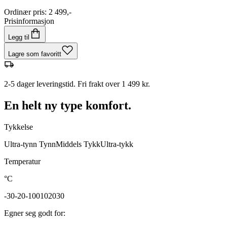
Ordinær pris
:
2 499,-
Prisinformasjon
Legg til
Lagre som favoritt
2-5 dager leveringstid. Fri frakt over 1 499 kr.
En helt ny type komfort.
Tykkelse
Ultra-tynn
Tynn
Middels
Tykk
Ultra-tykk
Temperatur
°C
-30
-20
-10
0
10
20
30
Egner seg godt for
: