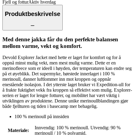
Fjell og fottur
Aktiv hverdag
Produktbeskrivelse
Med denne jakka får du den perfekte balansen
mellom varme, vekt og komfort.
Devold Explorer Jacket med hette er laget for komfort og for å
oppnå minst mulig vekt, men mest mulig varme. Dette er en
merinofleece som er ideell i høyden, der temperaturen kan endre seg
på et øyeblikk. Det supermyke, børstede innerlaget i 100 %
merinoull, danner luftlommer inn mot kroppen og oppnår
enestående isolasjon. I det ytterste laget bruker vi Expedition-ull for
å frakte fuktighet vekk fra kroppen så effektivt som mulig. Explorer-
serien er laget for lengre fotturer, og mobilitet har vært viktig i
utviklingen av produktene. Denne unike merinoullblandingen gjør
både fjellturen og tiden i basecamp mer behagelig.
100 % merinoull på innsiden
Innvendig: 100 % merinoull. Utvendig: 90 %
Materiale
:
merinoull / 10 % polyamid.