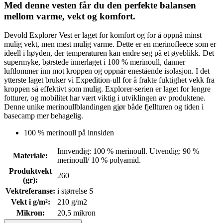
Med denne vesten får du den perfekte balansen
mellom varme, vekt og komfort.
Devold Explorer Vest er laget for komfort og for å oppnå minst
mulig vekt, men mest mulig varme. Dette er en merinofleece som er
ideell i høyden, der temperaturen kan endre seg på et øyeblikk. Det
supermyke, børstede innerlaget i 100 % merinoull, danner
luftlommer inn mot kroppen og oppnår enestående isolasjon. I det
ytterste laget bruker vi Expedition-ull for å frakte fuktighet vekk fra
kroppen så effektivt som mulig. Explorer-serien er laget for lengre
fotturer, og mobilitet har vært viktig i utviklingen av produktene.
Denne unike merinoullblandingen gjør både fjellturen og tiden i
basecamp mer behagelig.
100 % merinoull på innsiden
Innvendig: 100 % merinoull. Utvendig: 90 %
Materiale
:
merinoull/ 10 % polyamid.
Produktvekt
260
(gr)
:
Vektreferanse
:
i størrelse S
Vekt i g/m²
:
210 g/m2
Mikron
:
20,5 mikron