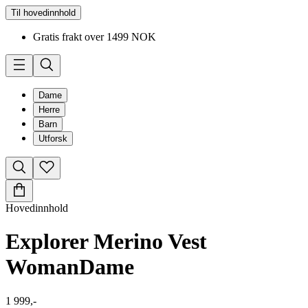
Til hovedinnhold
Gratis frakt over 1499 NOK
Dame
Herre
Barn
Utforsk
Hovedinnhold
Explorer Merino Vest
Woman
Dame
1 999,-