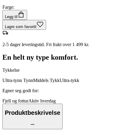
Farge:
Legg til
Lagre som favoritt
2-5 dager leveringstid. Fri frakt over 1 499 kr.
En helt ny type komfort.
Tykkelse
Ultra-tynn
Tynn
Middels
Tykk
Ultra-tykk
Egner seg godt for
:
Fjell og fottur
Aktiv hverdag
Produktbeskrivelse