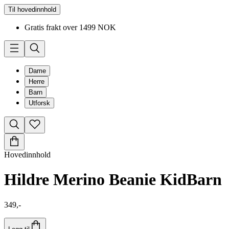
Til hovedinnhold
Gratis frakt over 1499 NOK
Dame
Herre
Barn
Utforsk
Hovedinnhold
Hildre Merino Beanie Kid
Barn
349,-