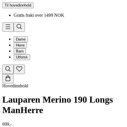
Til hovedinnhold
Gratis frakt over 1499 NOK
Dame
Herre
Barn
Utforsk
Hovedinnhold
Lauparen Merino 190 Longs
Man
Herre
699,-