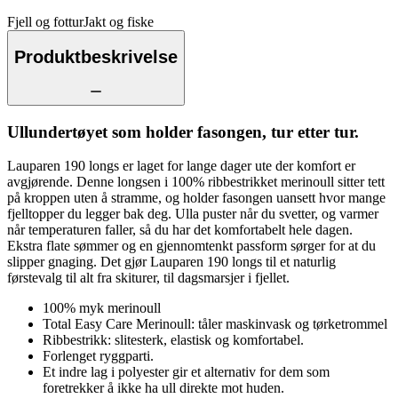
Fjell og fottur
Jakt og fiske
Produktbeskrivelse
Ullundertøyet som holder fasongen, tur etter tur.
Lauparen 190 longs er laget for lange dager ute der komfort er
avgjørende. Denne longsen i 100% ribbestrikket merinoull sitter tett
på kroppen uten å stramme, og holder fasongen uansett hvor mange
fjelltopper du legger bak deg. Ulla puster når du svetter, og varmer
når temperaturen faller, så du har det komfortabelt hele dagen.
Ekstra flate sømmer og en gjennomtenkt passform sørger for at du
slipper gnaging. Det gjør Lauparen 190 longs til et naturlig
førstevalg til alt fra skiturer, til dagsmarsjer i fjellet.
100% myk merinoull
Total Easy Care Merinoull: tåler maskinvask og tørketrommel
Ribbestrikk: slitesterk, elastisk og komfortabel.
Forlenget ryggparti.
Et indre lag i polyester gir et alternativ for dem som
foretrekker å ikke ha ull direkte mot huden.