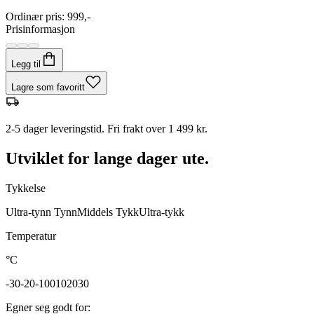
Ordinær pris
:
999,-
Prisinformasjon
Legg til
Lagre som favoritt
2-5 dager leveringstid. Fri frakt over 1 499 kr.
Utviklet for lange dager ute.
Tykkelse
Ultra-tynn
Tynn
Middels
Tykk
Ultra-tykk
Temperatur
°C
-30
-20
-10
0
10
20
30
Egner seg godt for
: