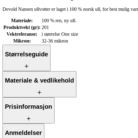
Devold Nansen ullvotter er laget i 100 % norsk ull, for best mulig var
Materiale
:
100 % ren, ny ull.
Produktvekt (gr)
:
201
Vektreferanse
:
i størrelse One size
Mikron
:
32-36 mikron
Størrelseguide
Materiale & vedlikehold
Prisinformasjon
Anmeldelser