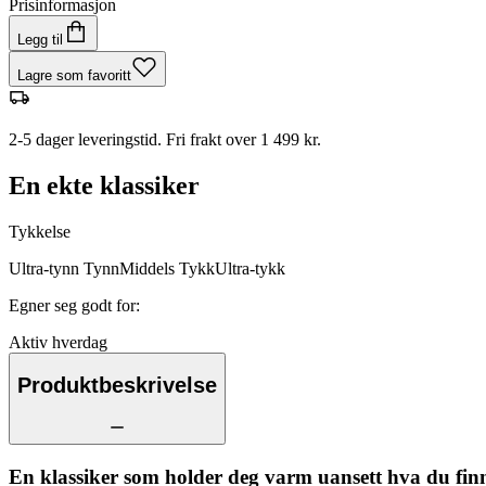
Prisinformasjon
Legg til
Lagre som favoritt
2-5 dager leveringstid. Fri frakt over 1 499 kr.
En ekte klassiker
Tykkelse
Ultra-tynn
Tynn
Middels
Tykk
Ultra-tykk
Egner seg godt for
:
Aktiv hverdag
Produktbeskrivelse
En klassiker som holder deg varm uansett hva du fin