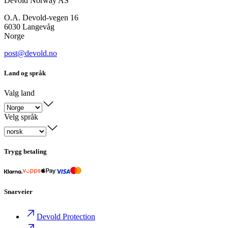
Devold Norway AS
O.A. Devold-vegen 16
6030 Langevåg
Norge
post@devold.no
Land og språk
Valg land
Velg språk
Trygg betaling
Snarveier
Devold Protection