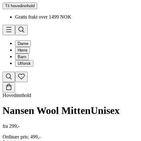
Til hovedinnhold
Gratis frakt over 1499 NOK
Dame
Herre
Barn
Utforsk
Hovedinnhold
Nansen Wool Mitten
Unisex
fra
299,-
Ordinær pris
:
499,-