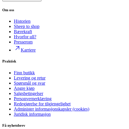
Om oss
Historien
Sheep to shop
Bærekraft
Hvorfor ull?
Presserom
Karriere
Praktisk
Finn butikk
Levering og retur
Spørsmål og svar
Angre kjøp
Salgsbetingelser
Personvernerklæring
Redegjørelse for tilgjengelighet
Administer informasjonskapsler (cookies)
Juridisk informasjon
Få nyhetsbrev