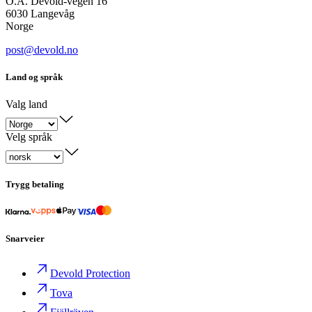
O.A. Devold-vegen 16
6030 Langevåg
Norge
post@devold.no
Land og språk
Valg land
Velg språk
Trygg betaling
Snarveier
Devold Protection
Tova