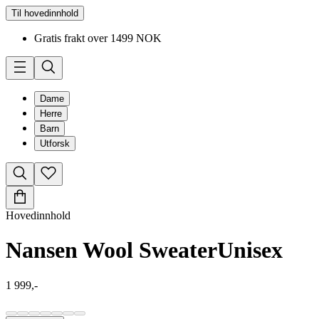
Til hovedinnhold
Gratis frakt over 1499 NOK
Dame
Herre
Barn
Utforsk
Hovedinnhold
Nansen Wool Sweater
Unisex
1 999,-