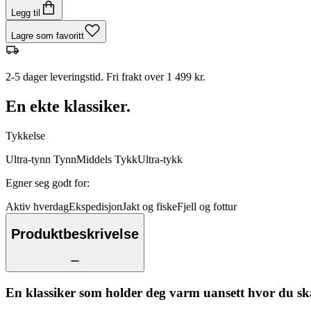
Legg til
Lagre som favoritt
2-5 dager leveringstid. Fri frakt over 1 499 kr.
En ekte klassiker.
Tykkelse
Ultra-tynn
Tynn
Middels
Tykk
Ultra-tykk
Egner seg godt for
:
Aktiv hverdag
Ekspedisjon
Jakt og fiske
Fjell og fottur
Produktbeskrivelse
En klassiker som holder deg varm uansett hvor du ska