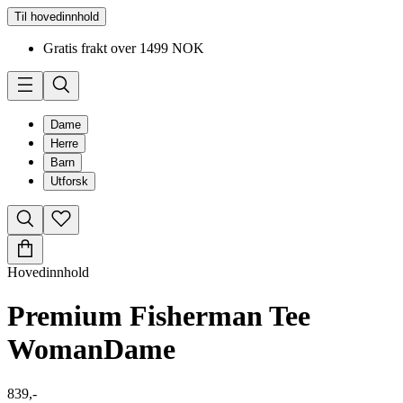
Til hovedinnhold
Gratis frakt over 1499 NOK
Dame
Herre
Barn
Utforsk
Hovedinnhold
Premium Fisherman Tee
Woman
Dame
839,-