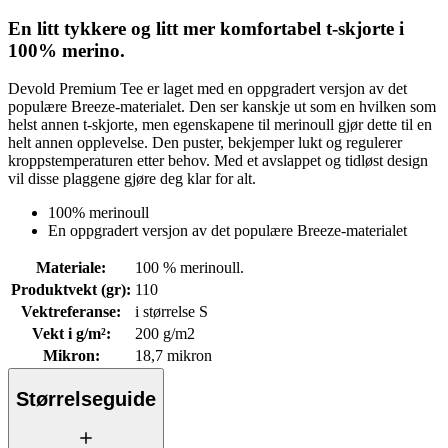
En litt tykkere og litt mer komfortabel t-skjorte i
100% merino.
Devold Premium Tee er laget med en oppgradert versjon av det
populære Breeze-materialet. Den ser kanskje ut som en hvilken som
helst annen t-skjorte, men egenskapene til merinoull gjør dette til en
helt annen opplevelse. Den puster, bekjemper lukt og regulerer
kroppstemperaturen etter behov. Med et avslappet og tidløst design
vil disse plaggene gjøre deg klar for alt.
100% merinoull
En oppgradert versjon av det populære Breeze-materialet
Materiale
:
100 % merinoull.
Produktvekt (gr)
:
110
Vektreferanse
:
i størrelse S
Vekt i g/m²
:
200 g/m2
Mikron
:
18,7 mikron
Størrelseguide