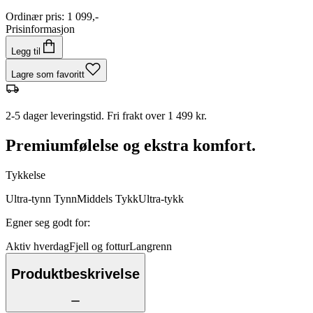
Ordinær pris
:
1 099,-
Prisinformasjon
Legg til
Lagre som favoritt
2-5 dager leveringstid. Fri frakt over 1 499 kr.
Premiumfølelse og ekstra komfort.
Tykkelse
Ultra-tynn
Tynn
Middels
Tykk
Ultra-tykk
Egner seg godt for
:
Aktiv hverdag
Fjell og fottur
Langrenn
Produktbeskrivelse