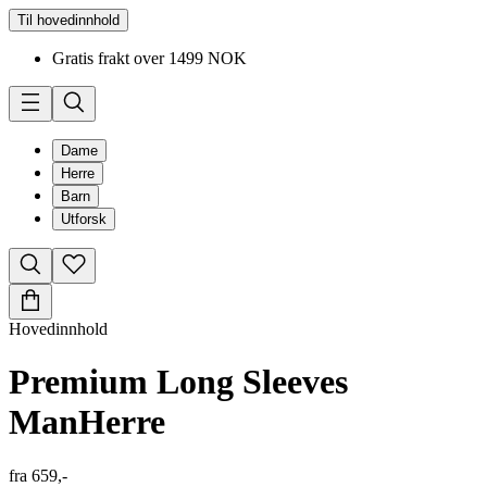
Til hovedinnhold
Gratis frakt over 1499 NOK
Dame
Herre
Barn
Utforsk
Hovedinnhold
Premium Long Sleeves
Man
Herre
fra
659,-