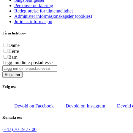
Salgsbetingelser
Personvernerklæring
Redegjørelse for tilgjengelighet
Administer informasjonskapsler (cookies)
Juridisk informasjon
Få nyhetsbrev
Dame
Herre
Barn
Legg inn din e-postadresse
Registrer
Følg oss
Devold on Facebook
Devold on Instagram
Devold 
Kontakt oss
(+47) 70 19 77 00