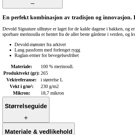
En perfekt kombinasjon av tradisjon og innovasjon. 
Devold Signature ulltrøye er laget for de kalde dagene i bakken, og er 
sporbare merinoulla er hentet fra de aller beste gårdene i verden, og 
Devold-mønster fra arkivet
Lang passform med forlenget rygg
Raglan-ermer for bevegelsesfrihet
Materiale
:
100 % merinoull.
Produktvekt (gr)
:
265
Vektreferanse
:
i størrelse L
Vekt i g/m²
:
230 g/m2
Mikron
:
18,7 mikron
Størrelseguide
Materiale & vedlikehold