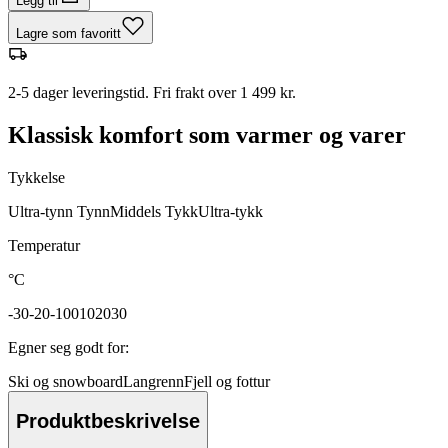
Legg til
Lagre som favoritt
2-5 dager leveringstid. Fri frakt over 1 499 kr.
Klassisk komfort som varmer og varer
Tykkelse
Ultra-tynn
Tynn
Middels
Tykk
Ultra-tykk
Temperatur
°C
-30
-20
-10
0
10
20
30
Egner seg godt for
:
Ski og snowboard
Langrenn
Fjell og fottur
Produktbeskrivelse