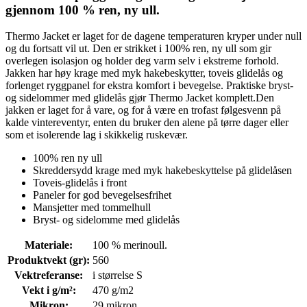
gjennom 100 % ren, ny ull.
Thermo Jacket er laget for de dagene temperaturen kryper under null
og du fortsatt vil ut. Den er strikket i 100% ren, ny ull som gir
overlegen isolasjon og holder deg varm selv i ekstreme forhold.
Jakken har høy krage med myk hakebeskytter, toveis glidelås og
forlenget ryggpanel for ekstra komfort i bevegelse. Praktiske bryst-
og sidelommer med glidelås gjør Thermo Jacket komplett.Den
jakken er laget for å vare, og for å være en trofast følgesvenn på
kalde vintereventyr, enten du bruker den alene på tørre dager eller
som et isolerende lag i skikkelig ruskevær.
100% ren ny ull
Skreddersydd krage med myk hakebeskyttelse på glidelåsen
Toveis-glidelås i front
Paneler for god bevegelsesfrihet
Mansjetter med tommelhull
Bryst- og sidelomme med glidelås
Materiale
:
100 % merinoull.
Produktvekt (gr)
:
560
Vektreferanse
:
i størrelse S
Vekt i g/m²
:
470 g/m2
Mikron
:
29 mikron