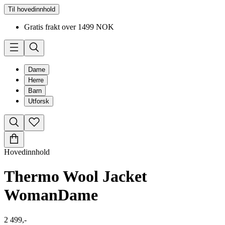
Til hovedinnhold
Gratis frakt over 1499 NOK
Dame
Herre
Barn
Utforsk
Hovedinnhold
Thermo Wool Jacket
Woman
Dame
2 499,-