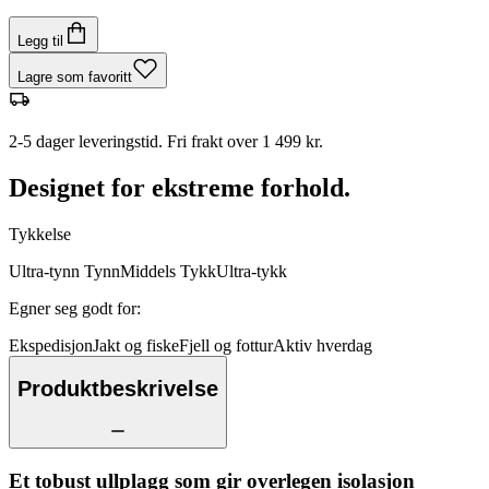
Legg til
Lagre som favoritt
2-5 dager leveringstid. Fri frakt over 1 499 kr.
Designet for ekstreme forhold.
Tykkelse
Ultra-tynn
Tynn
Middels
Tykk
Ultra-tykk
Egner seg godt for
:
Ekspedisjon
Jakt og fiske
Fjell og fottur
Aktiv hverdag
Produktbeskrivelse
Et tobust ullplagg som gir overlegen isolasjon