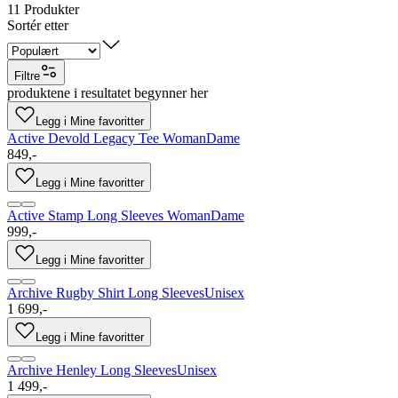
11
Produkter
Sortér etter
Filtre
produktene i resultatet begynner her
Legg i Mine favoritter
Active Devold Legacy Tee Woman
Dame
849,-
Legg i Mine favoritter
Active Stamp Long Sleeves Woman
Dame
999,-
Legg i Mine favoritter
Archive Rugby Shirt Long Sleeves
Unisex
1 699,-
Legg i Mine favoritter
Archive Henley Long Sleeves
Unisex
1 499,-