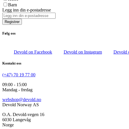
Barn
Legg inn din e-postadresse
Registrer
Følg oss
Devold on Facebook
Devold on Instagram
Devold 
Kontakt oss
(+47) 70 19 77 00
09:00 - 15:00
Mandag - fredag
webshop@devold.no
Devold Norway AS
O.A. Devold-vegen 16
6030 Langevåg
Norge