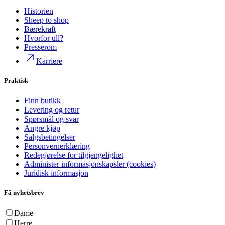
Historien
Sheep to shop
Bærekraft
Hvorfor ull?
Presserom
Karriere
Praktisk
Finn butikk
Levering og retur
Spørsmål og svar
Angre kjøp
Salgsbetingelser
Personvernerklæring
Redegjørelse for tilgjengelighet
Administer informasjonskapsler (cookies)
Juridisk informasjon
Få nyhetsbrev
Dame
Herre