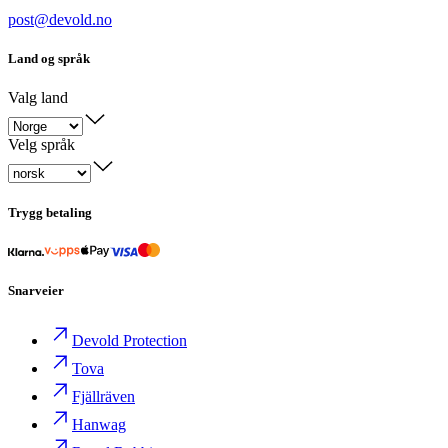
post@devold.no
Land og språk
Valg land
Velg språk
Trygg betaling
Snarveier
Devold Protection
Tova
Fjällräven
Hanwag