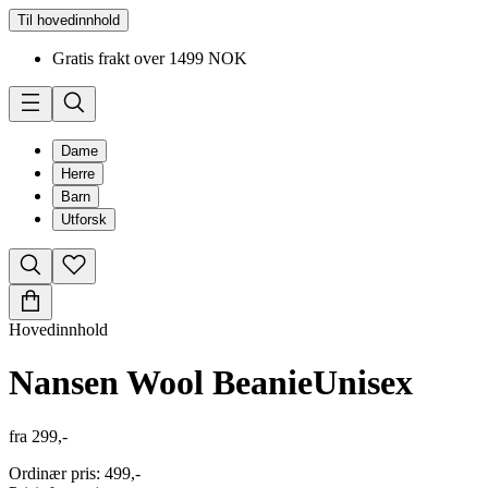
Til hovedinnhold
Gratis frakt over 1499 NOK
Dame
Herre
Barn
Utforsk
Hovedinnhold
Nansen Wool Beanie
Unisex
fra
299,-
Ordinær pris
:
499,-