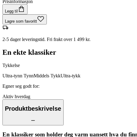
Prisinformasjon
Legg til
Lagre som favoritt
2-5 dager leveringstid. Fri frakt over 1 499 kr.
En ekte klassiker
Tykkelse
Ultra-tynn
Tynn
Middels
Tykk
Ultra-tykk
Egner seg godt for
:
Aktiv hverdag
Produktbeskrivelse
En klassiker som holder deg varm uansett hva du fin