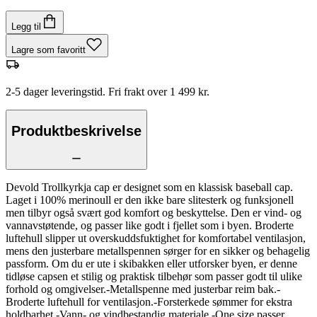
Legg til
Lagre som favoritt
2-5 dager leveringstid. Fri frakt over 1 499 kr.
Produktbeskrivelse
Devold Trollkyrkja cap er designet som en klassisk baseball cap.
Laget i 100% merinoull er den ikke bare slitesterk og funksjonell
men tilbyr også svært god komfort og beskyttelse. Den er vind- og
vannavstøtende, og passer like godt i fjellet som i byen. Broderte
luftehull slipper ut overskuddsfuktighet for komfortabel ventilasjon,
mens den justerbare metallspennen sørger for en sikker og behagelig
passform. Om du er ute i skibakken eller utforsker byen, er denne
tidløse capsen et stilig og praktisk tilbehør som passer godt til ulike
forhold og omgivelser.-Metallspenne med justerbar reim bak.-
Broderte luftehull for ventilasjon.-Forsterkede sømmer for ekstra
holdbarhet.-Vann- og vindbestandig materiale.-One size passer