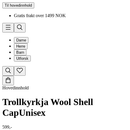
Til hovedinnhold
Gratis frakt over 1499 NOK
Dame
Herre
Barn
Utforsk
Hovedinnhold
Trollkyrkja Wool Shell
Cap
Unisex
599,-