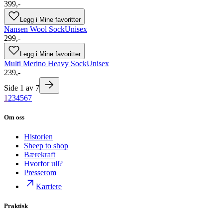
399,-
Legg i Mine favoritter
Nansen Wool Sock
Unisex
299,-
Legg i Mine favoritter
Multi Merino Heavy Sock
Unisex
239,-
Side
1
av
7
1
2
3
4
5
6
7
Om oss
Historien
Sheep to shop
Bærekraft
Hvorfor ull?
Presserom
Karriere
Praktisk