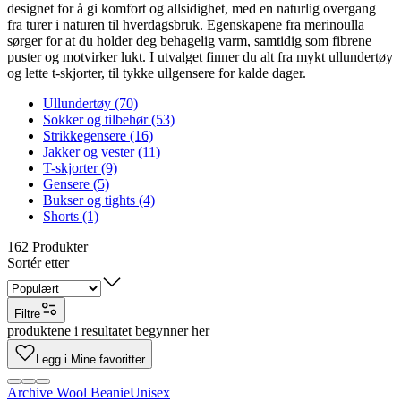
designet for å gi komfort og allsidighet, med en naturlig overgang
fra turer i naturen til hverdagsbruk. Egenskapene fra merinoulla
sørger for at du holder deg behagelig varm, samtidig som fibrene
puster og motvirker lukt. I utvalget finner du alt fra mykt ullundertøy
og lette t-skjorter, til tykke ullgensere for kalde dager.
Ullundertøy (70)
Sokker og tilbehør (53)
Strikkegensere (16)
Jakker og vester (11)
T-skjorter (9)
Gensere (5)
Bukser og tights (4)
Shorts (1)
162
Produkter
Sortér etter
Filtre
produktene i resultatet begynner her
Legg i Mine favoritter
Archive Wool Beanie
Unisex